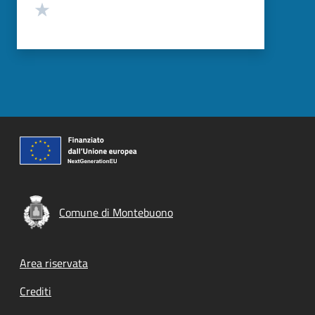
Valuta 1 stelle su 5
Comune di Montebuono
Footer menu
Area riservata
Crediti