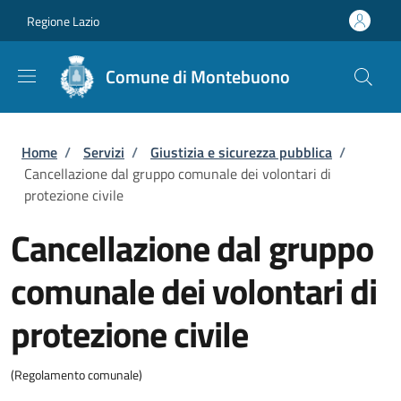
Salta al contenuto principale
Skip to footer content
Regione Lazio
Comune di Montebuono
Briciole di pane
Home
/
Servizi
/
Giustizia e sicurezza pubblica
/
Cancellazione dal gruppo comunale dei volontari di
protezione civile
Cancellazione dal gruppo
comunale dei volontari di
protezione civile
(Regolamento comunale)