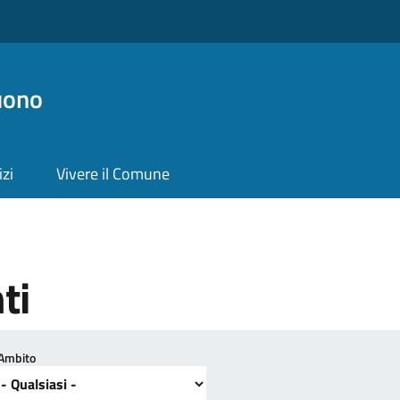
uono
izi
Vivere il Comune
ti
Ambito