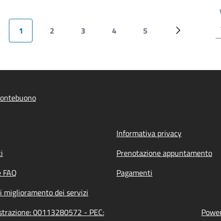
1
2
3
4
5
ina precedente
Pagina attuale
Pagina
Pagina
Pagina
Pagina
Prossima pa
ontebuono
Informativa privacy
i
Prenotazione appuntamento
e FAQ
Pagamenti
i miglioramento dei servizi
strazione: 00113280572 - PEC:
Power