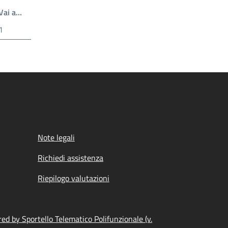
Write the page number you want to go to
Vai a…
gina
Note legali
Richiedi assistenza
Riepilogo valutazioni
ed by Sportello Telematico Polifunzionale (v.