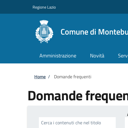
Salta al contenuto principale
Skip to footer content
Regione Lazio
Comune di Monteb
Amministrazione
Novità
Serv
Briciole di pane
Home
/
Domande frequenti
Domande frequen
Cerca i contenuti che nel titolo