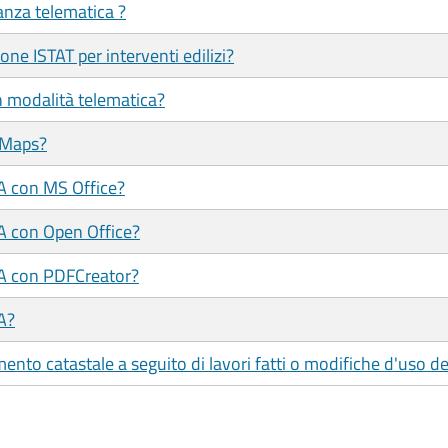
tanza telematica ?
one ISTAT per interventi edilizi?
in modalità telematica?
 Maps?
/A con MS Office?
/A con Open Office?
/A con PDFCreator?
A?
nto catastale a seguito di lavori fatti o modifiche d'uso d