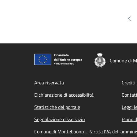
Pag
Comune di M
Footer menu
Area riservata
Crediti
Dichiarazione di accessibilità
Contatt
Statistiche del portale
Leggi l
Segnalazione disservizio
Piano d
Comune di Montebuono - Partita IVA dell'ammini