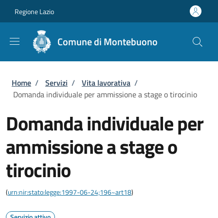
Salta al contenuto principale
Skip to footer content
Regione Lazio
Comune di Montebuono
Briciole di pane
Home
/
Servizi
/
Vita lavorativa
/
Domanda individuale per ammissione a stage o tirocinio
Domanda individuale per
ammissione a stage o
tirocinio
(
urn:nir:stato:legge:1997-06-24;196~art18
)
Servizio attivo