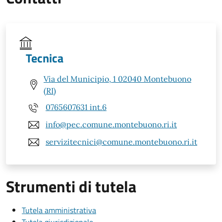
Tecnica
Via del Municipio, 1 02040 Montebuono
(RI)
0765607631 int.6
info@pec.comune.montebuono.ri.it
servizitecnici@comune.montebuono.ri.it
Strumenti di tutela
Tutela amministrativa
Tutela giurisdizionale