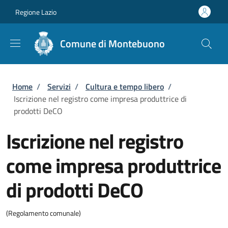
Salta al contenuto principale
Skip to footer content
Regione Lazio
Comune di Montebuono
Briciole di pane
Home
/
Servizi
/
Cultura e tempo libero
/
Iscrizione nel registro come impresa produttrice di
prodotti DeCO
Iscrizione nel registro
come impresa produttrice
di prodotti DeCO
(Regolamento comunale)