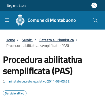
Salta al contenuto principale
Skip to footer content
Regione Lazio
Comune di Montebuono
Briciole di pane
Home
/
Servizi
/
Catasto e urbanistica
/
Procedura abilitativa semplificata (PAS)
Procedura abilitativa
semplificata (PAS)
(
urn:nir:stato:decreto.legislativo:2011-03-03;28
)
Servizio attivo