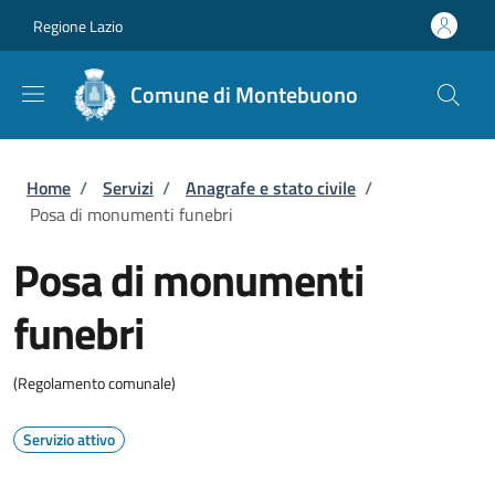
Salta al contenuto principale
Skip to footer content
Regione Lazio
Comune di Montebuono
Briciole di pane
Home
/
Servizi
/
Anagrafe e stato civile
/
Posa di monumenti funebri
Posa di monumenti
funebri
(Regolamento comunale)
Servizio attivo