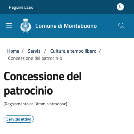
Salta al contenuto principale
Skip to footer content
Regione Lazio
Comune di Montebuono
Briciole di pane
Home
/
Servizi
/
Cultura e tempo libero
/
Concessione del patrocinio
Concessione del
patrocinio
(Regolamento dell'Amministrazione)
Servizio attivo