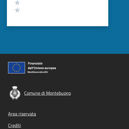
Valuta 2 stelle su 5
Valuta 1 stelle su 5
Comune di Montebuono
Footer menu
Area riservata
Crediti