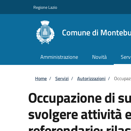
Salta al contenuto principale
Skip to footer content
Regione Lazio
Comune di Monteb
Amministrazione
Novità
Serv
Briciole di pane
Home
/
Servizi
/
Autorizzazioni
/
Occupazi
Occupazione di su
svolgere attività e
referendarie: rilas