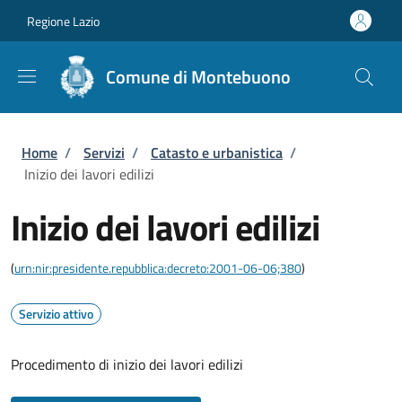
Salta al contenuto principale
Skip to footer content
Regione Lazio
Comune di Montebuono
Briciole di pane
Home
/
Servizi
/
Catasto e urbanistica
/
Inizio dei lavori edilizi
Inizio dei lavori edilizi
(
urn:nir:presidente.repubblica:decreto:2001-06-06;380
)
Servizio attivo
Procedimento di inizio dei lavori edilizi