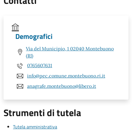
Contatti
Demografici
Via del Municipio, 1 02040 Montebuono
(RI)
0765607631
info@pec.comune.montebuono.ri.it
anagrafe.montebuono@libero.it
Strumenti di tutela
Tutela amministrativa