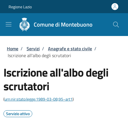
Salta al contenuto principale
Skip to footer content
Regione Lazio
Comune di Montebuono
Briciole di pane
Home
/
Servizi
/
Anagrafe e stato civile
/
Iscrizione all'albo degli scrutatori
Iscrizione all'albo degli
scrutatori
(
urn:nir:stato:legge:1989-03-08;95~art1
)
Servizio attivo