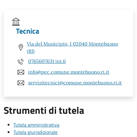
Tecnica
Via del Municipio, 1 02040 Montebuono
(RI)
0765607631 int.6
info@pec.comune.montebuono.ri.it
servizitecnici@comune.montebuono.ri.it
Strumenti di tutela
Tutela amministrativa
Tutela giurisdizionale