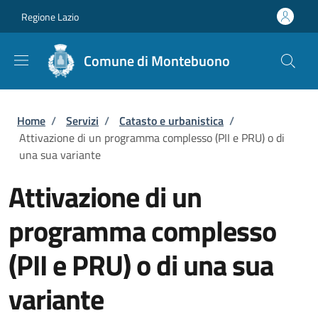
Salta al contenuto principale
Skip to footer content
Regione Lazio
Comune di Montebuono
Briciole di pane
Home
/
Servizi
/
Catasto e urbanistica
/
Attivazione di un programma complesso (PII e PRU) o di
una sua variante
Attivazione di un
programma complesso
(PII e PRU) o di una sua
variante