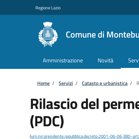
Salta al contenuto principale
Skip to footer content
Regione Lazio
Comune di Monteb
Amministrazione
Novità
Serv
Briciole di pane
Home
/
Servizi
/
Catasto e urbanistica
/
R
Rilascio del perme
(PDC)
(
urn:nir:presidente.repubblica:decreto:2001-06-06;380~ar