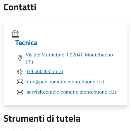
Contatti
Tecnica
Via del Municipio, 1 02040 Montebuono
(RI)
0765607631 int.6
info@pec.comune.montebuono.ri.it
servizitecnici@comune.montebuono.ri.it
Strumenti di tutela