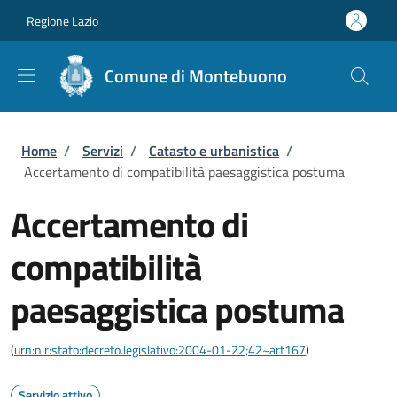
Salta al contenuto principale
Skip to footer content
Regione Lazio
Comune di Montebuono
Briciole di pane
Home
/
Servizi
/
Catasto e urbanistica
/
Accertamento di compatibilità paesaggistica postuma
Accertamento di
compatibilità
paesaggistica postuma
(
urn:nir:stato:decreto.legislativo:2004-01-22;42~art167
)
Servizio attivo