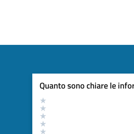
Quanto sono chiare le info
Valutazione
Valuta 5 stelle su 5
Valuta 4 stelle su 5
Valuta 3 stelle su 5
Valuta 2 stelle su 5
Valuta 1 stelle su 5