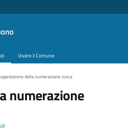
uono
izi
Vivere il Comune
oppressione della numerazione civica
la numerazione
t43
)