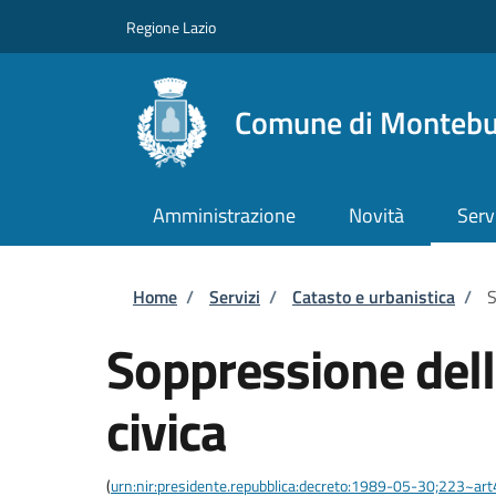
Salta al contenuto principale
Skip to footer content
Regione Lazio
Comune di Monteb
Amministrazione
Novità
Serv
Briciole di pane
Home
/
Servizi
/
Catasto e urbanistica
/
S
Soppressione del
civica
(
urn:nir:presidente.repubblica:decreto:1989-05-30;223~ar