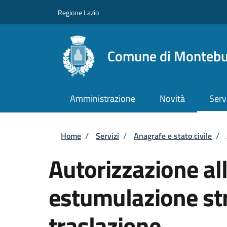
Salta al contenuto principale
Skip to footer content
Regione Lazio
Comune di Monteb
Amministrazione
Novità
Serv
Briciole di pane
Home
/
Servizi
/
Anagrafe e stato civile
/
Autorizzazione al
estumulazione str
traslazione