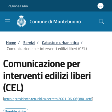
Salta al contenuto principale
Skip to footer content
Regione Lazio
Comune di Montebuono
Briciole di pane
Home
/
Servizi
/
Catasto e urbanistica
/
Comunicazione per interventi edilizi liberi (CEL)
Comunicazione per
interventi edilizi liberi
(CEL)
(
urn:nir:presidente.repubblica:decreto:2001-06-06;380~art6
)
Servizio attivo