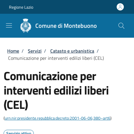
Salta al contenuto principale
Skip to footer content
Regione Lazio
Comune di Montebuono
Briciole di pane
Home
/
Servizi
/
Catasto e urbanistica
/
Comunicazione per interventi edilizi liberi (CEL)
Comunicazione per
interventi edilizi liberi
(CEL)
(
urn:nir:presidente.repubblica:decreto:2001-06-06;380~art6
)
Servizio attivo