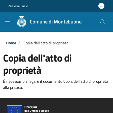
Salta al contenuto principale
Skip to footer content
Regione Lazio
Comune di Montebuono
Briciole di pane
Home
/
Copia dell'atto di proprietà
Copia dell'atto di
proprietà
È necessario allegare il documento Copia dell'atto di proprietà
alla pratica.