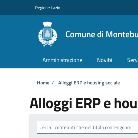
Salta al contenuto principale
Skip to footer content
Regione Lazio
Comune di Monteb
Amministrazione
Novità
Serv
Briciole di pane
Home
/
Alloggi ERP e housing sociale
Alloggi ERP e hou
Cerca i contenuti che nel titolo contengono: