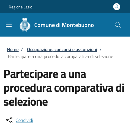
Salta al contenuto principale
Skip to footer content
Regione Lazio
Comune di Montebuono
Briciole di pane
Home
/
Occupazione, concorsi e assunzioni
/
Partecipare a una procedura comparativa di selezione
Partecipare a una
procedura comparativa di
selezione
Condividi