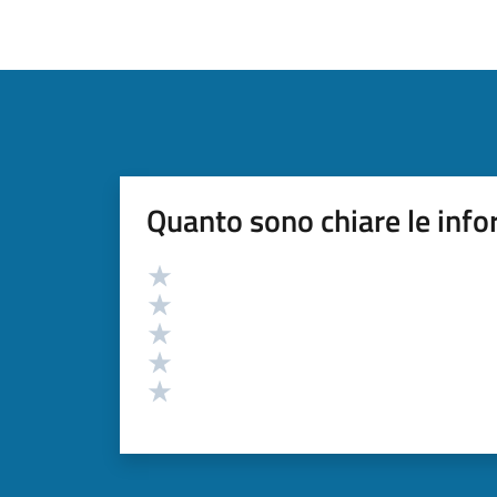
Quanto sono chiare le info
Valutazione
Valuta 5 stelle su 5
Valuta 4 stelle su 5
Valuta 3 stelle su 5
Valuta 2 stelle su 5
Valuta 1 stelle su 5